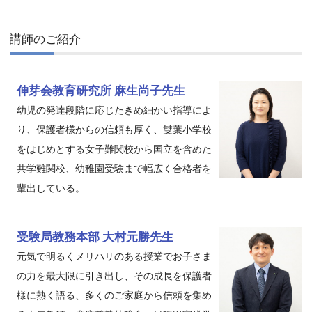
講師のご紹介
伸芽会教育研究所 麻生尚子先生
幼児の発達段階に応じたきめ細かい指導によ
り、保護者様からの信頼も厚く、雙葉小学校
をはじめとする女子難関校から国立を含めた
共学難関校、幼稚園受験まで幅広く合格者を
輩出している。
受験局教務本部 大村元勝先生
元気で明るくメリハリのある授業でお子さま
の力を最大限に引き出し、その成長を保護者
様に熱く語る、多くのご家庭から信頼を集め