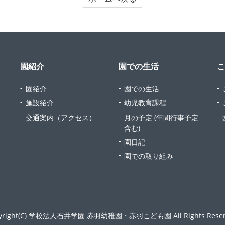
園紹介
園での生活
こ
園紹介
園での生活
施設紹介
幼児教育課程
交通案内（アクセス）
月の予定 (年間行事予定
含む)
園日記
園での取り組み
yright(C) 学校法人石井学園 赤羽幼稚園・赤羽こども園 All Rights Reser